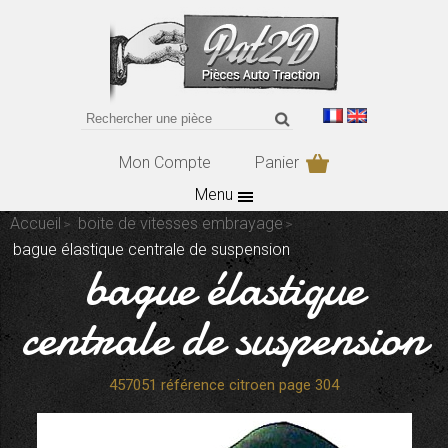
Mon Compte
Panier
Menu
Accueil
boite de vitesses embrayage
bague élastique centrale de suspension
bague élastique
centrale de suspension
457051 référence citroen page 304