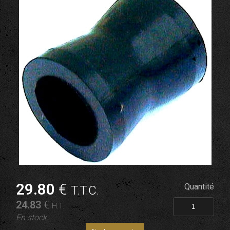
29
.80
€
Quantité
T.T.C.
24
.83
€
H.T.
En stock