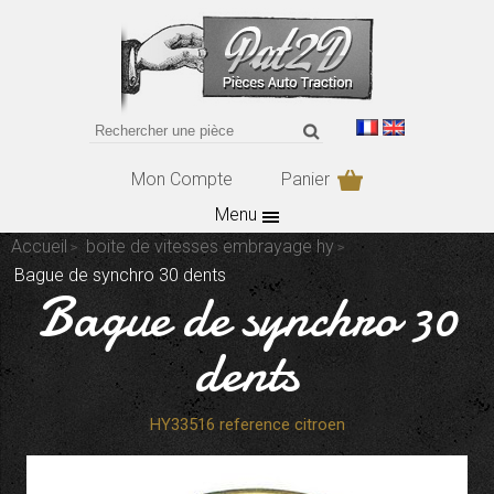
Mon Compte
Panier
Menu
Accueil
boite de vitesses embrayage hy
Bague de synchro 30 dents
Bague de synchro 30
dents
HY33516 reference citroen