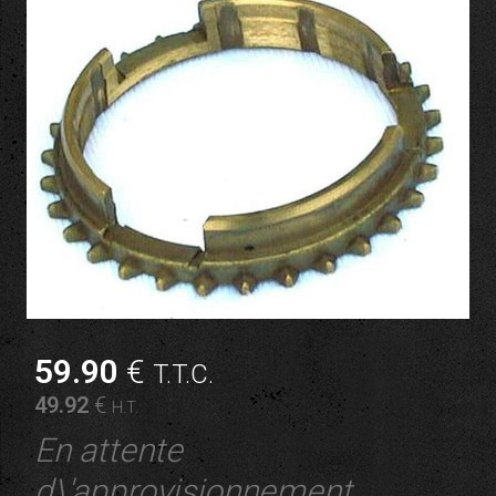
59
.90
€
T.T.C.
49
.92
€
H.T.
En attente
d\'approvisionnement