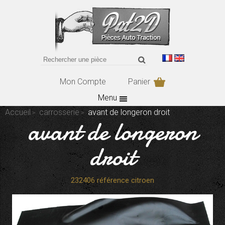
Mon Compte
Panier
Menu
Accueil
carrosserie
avant de longeron droit
avant de longeron
droit
232406 référence citroen