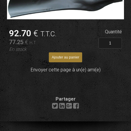
92
.70
€
Quantité
T.T.C.
77
.25
€
H.T.
En stock
Envoyer cette page à un(e) ami(e)
Partager