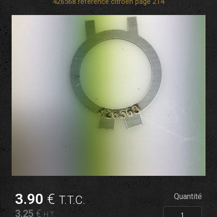
426568 référence citroen page 214
3
.90
€
Quantité
T.T.C.
3
.25
€
H.T.