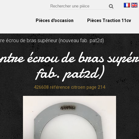
Pièces d'occasion
Pièces Traction 11cv
tre écrou de bras supérieur (nouveau fab. pat2d)
ontre écrou de bras supé
fab. pat2d)
426608 référence citroen page 214