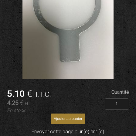
5
.10
€
Quantité
T.T.C.
4
.25
€
H.T.
En stock
Envoyer cette page à un(e) ami(e)