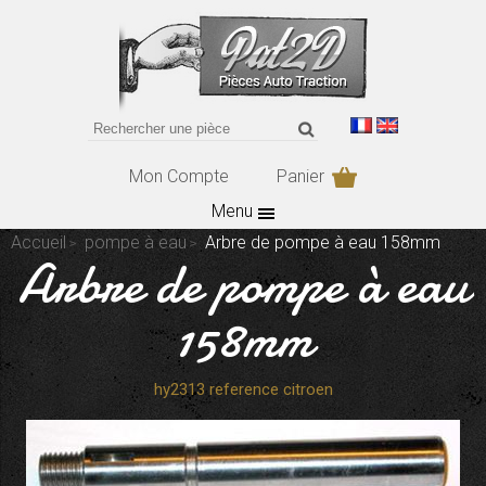
Mon Compte
Panier
Menu
Accueil
pompe à eau
Arbre de pompe à eau 158mm
Arbre de pompe à eau
158mm
hy2313 reference citroen