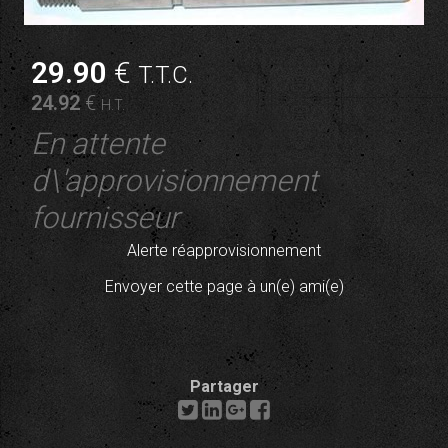
29
.90
€
T.T.C.
24
.92
€
H.T.
En attente
d\'approvisionnement
fournisseur
Alerte réapprovisionnement
Envoyer cette page à un(e) ami(e)
Partager