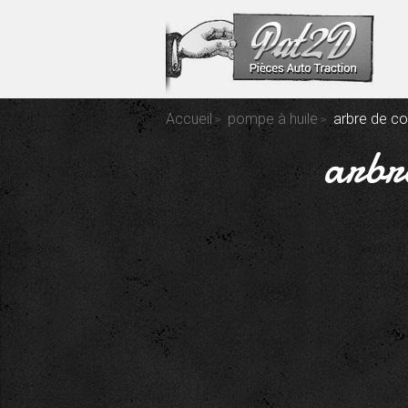
Accueil
pompe à huile
arbre de c
arbr