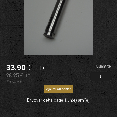
33
.90
€
Quantité
T.T.C.
28
.25
€
H.T.
En stock
Envoyer cette page à un(e) ami(e)