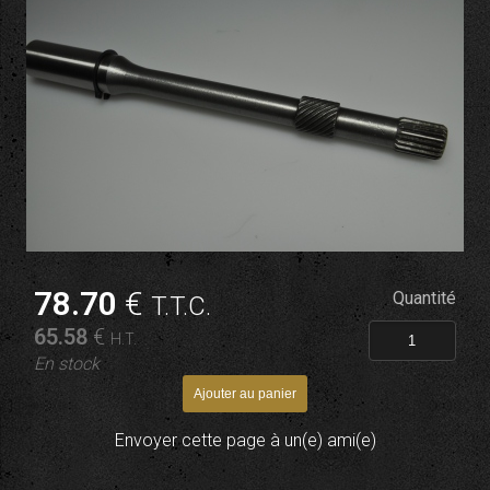
78
.70
€
Quantité
T.T.C.
65
.58
€
H.T.
En stock
Envoyer cette page à un(e) ami(e)