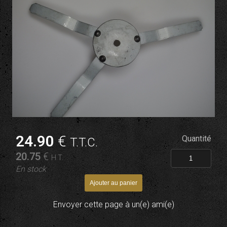
24
.90
€
Quantité
T.T.C.
20
.75
€
H.T.
En stock
Envoyer cette page à un(e) ami(e)