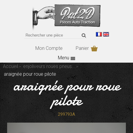
Mon Compte
Panier
Menu
Accueil
enjoliveurs roues pneus...
araignée pour roue pilote
araignée pour roue
pilote
299793A