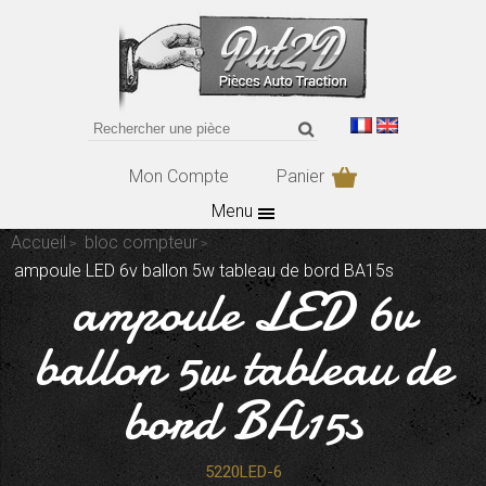
Mon Compte
Panier
Menu
Accueil
bloc compteur
ampoule LED 6v ballon 5w tableau de bord BA15s
ampoule LED 6v
ballon 5w tableau de
bord BA15s
5220LED-6