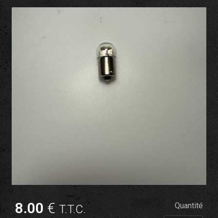
8
.00
€
Quantité
T.T.C.