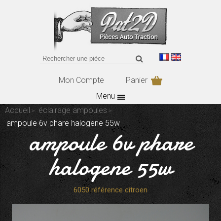
Mon Compte
Panier
Menu
Accueil
éclairage ampoules
ampoule 6v phare halogene 55w
ampoule 6v phare
halogene 55w
6050 référence citroen