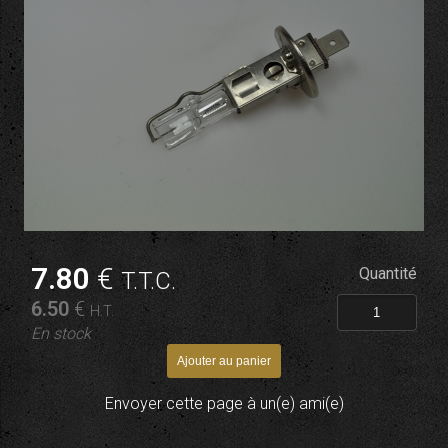
7
.80
€
Quantité
T.T.C.
6
.50
€
H.T.
En stock
Envoyer cette page à un(e) ami(e)