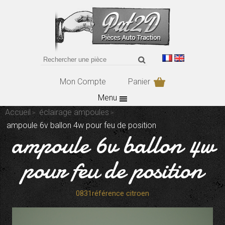
Mon Compte
Panier
Menu
Accueil
éclairage ampoules
ampoule 6v ballon 4w pour feu de position
ampoule 6v ballon 4w
pour feu de position
0831référence citroen