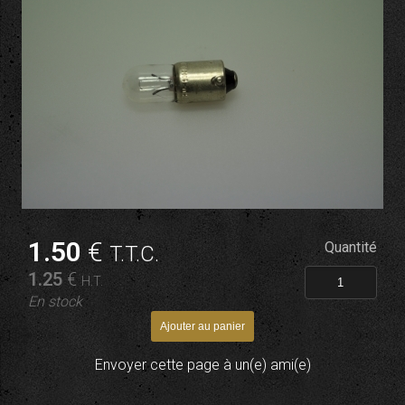
1
.50
€
Quantité
T.T.C.
1
.25
€
H.T.
En stock
Envoyer cette page à un(e) ami(e)