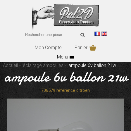
Mon Compte
Panier
Menu
Accueil
éclairage ampoules
ampoule 6v ballon 21w
ampoule 6v ballon 21w
706579 référence citroen