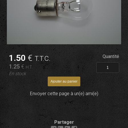
1
.50
€
Quantité
T.T.C.
1
.25
€
H.T.
En stock
Envoyer cette page à un(e) ami(e)
Partager