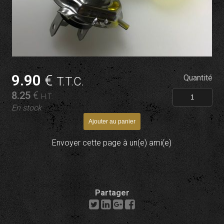
9
.90
€
Quantité
T.T.C.
8
.25
€
H.T.
En stock
Envoyer cette page à un(e) ami(e)
Partager