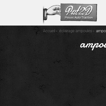
Accueil
éclairage ampoules
ampou
ampou