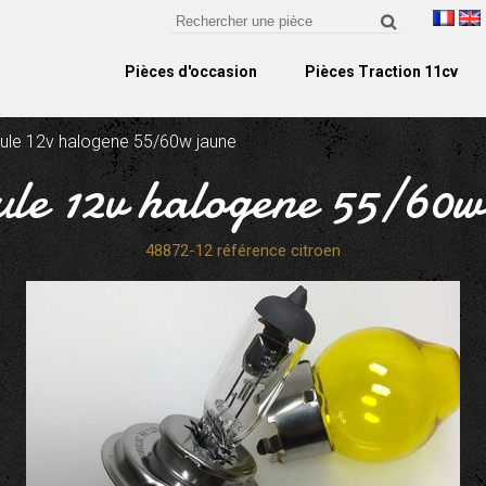
Pièces d'occasion
Pièces Traction 11cv
le 12v halogene 55/60w jaune
le 12v halogene 55/60w
48872-12 référence citroen