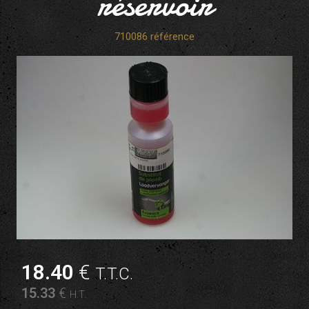
réservoir
710086 référence
18
.40
€
T.T.C.
15
.33
€
H.T.